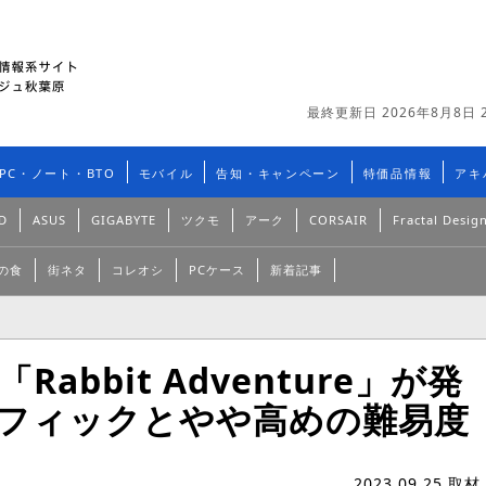
最終更新日 2026年8月8日 2
PC・ノート・BTO
モバイル
告知・キャンペーン
特価品情報
アキ
D
ASUS
GIGABYTE
ツクモ
アーク
CORSAIR
Fractal Desig
の食
街ネタ
コレオシ
PCケース
新着記事
abbit Adventure」が発
フィックとやや高めの難易度
2023.09.25 取材