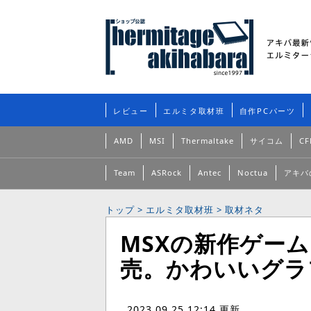
レビュー
エルミタ取材班
自作PCパーツ
AMD
MSI
Thermaltake
サイコム
CF
Team
ASRock
Antec
Noctua
アキバ
トップ
>
エルミタ取材班
>
取材ネタ
MSXの新作ゲーム「R
売。かわいいグラ
2023.09.25 12:14 更新