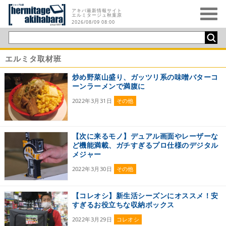
アキバ最新情報サイト
エルミタージュ秋葉原
2026/08/09 08:00
エルミタ取材班
炒め野菜山盛り、ガッツリ系の味噌バターコ
ーンラーメンで満腹に
2022年3月31日
その他
【次に来るモノ】デュアル画面やレーザーな
ど機能満載、ガチすぎるプロ仕様のデジタル
メジャー
2022年3月30日
その他
【コレオシ】新生活シーズンにオススメ！安
すぎるお役立ちな収納ボックス
2022年3月29日
コレオシ