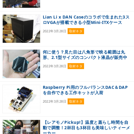
Lian Li x DAN Caseのコラボで生まれた3ス
ロVGAが搭載できる小型Mini-ITXケース
2022年3月28日
取材ネタ
何に使う？見た目は八角形で映る範囲は丸
形、2.1型サイズのコンパクト液晶が販売中
2022年3月28日
取材ネタ
Raspberry Pi用のフルバランスDAC＆DAP
を自作できる工作キットが入荷
2022年3月28日
取材ネタ
【レアモノPickup!】温度と蒸らし時間を自
動で調整！2杯目も3杯目も美味しいティーメ
ーカー