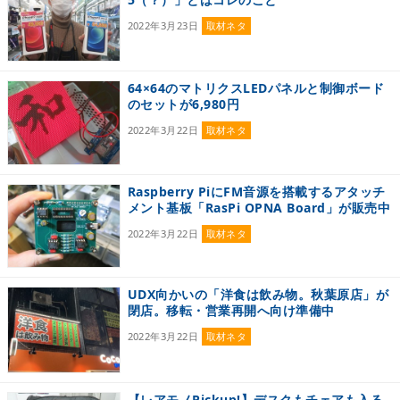
2022年3月23日
取材ネタ
64×64のマトリクスLEDパネルと制御ボード
のセットが6,980円
2022年3月22日
取材ネタ
Raspberry PiにFM音源を搭載するアタッチ
メント基板「RasPi OPNA Board」が販売中
2022年3月22日
取材ネタ
UDX向かいの「洋食は飲み物。秋葉原店」が
閉店。移転・営業再開へ向け準備中
2022年3月22日
取材ネタ
【レアモノPickup!】デスクもチェアも入る