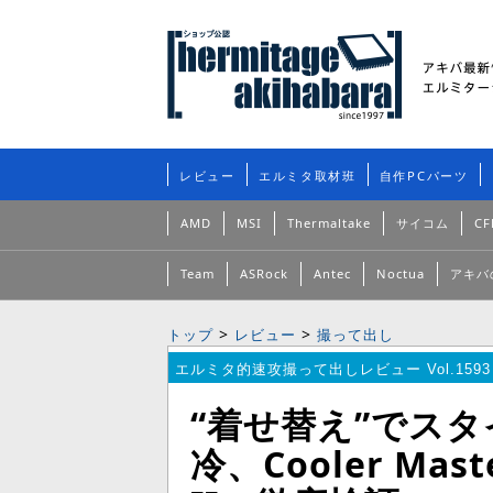
レビュー
エルミタ取材班
自作PCパーツ
AMD
MSI
Thermaltake
サイコム
CF
Team
ASRock
Antec
Noctua
アキバ
>
>
トップ
レビュー
撮って出し
エルミタ的速攻撮って出しレビュー Vol.1593
“着せ替え”でスタ
冷、Cooler Mast