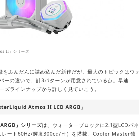
tmos II」シリーズ
特徴をふんだんに詰め込んだ新作だが、最大のトピックはウ
バーの違いで、計3パターンが用意されている点。早速
II」のシリーズラインナップから詳しく見ていこう。
Liquid Atmos II LCD ARGB」
LCD ARGB」シリーズ
は、ウォーターブロックに2.1型LCDパネ
ート60Hz/輝度300cd/㎡）を搭載。Cooler Master独