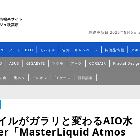
最終更新日 2026年8月6日 2
PC・ノート・BTO
モバイル
告知・キャンペーン
特価品情報
アキ
D
ASUS
GIGABYTE
ツクモ
アーク
CORSAIR
Fractal Desig
の食
街ネタ
コレオシ
PCケース
新着記事
イルがガラリと変わるAIO水
er「MasterLiquid Atmos