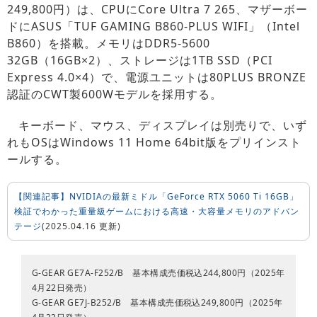
249,800円）は、CPUにCore Ultra 7 265、マザーボー
ドにASUS「TUF GAMING B860-PLUS WIFI」（Intel
B860）を搭載。メモリはDDR5-5600
32GB（16GB×2）、ストレージは1TB SSD（PCI
Express 4.0×4）で、電源ユニットは80PLUS BRONZE
認証のCWT製600Wモデルを採用する。
キーボード、マウス、ディスプレイは別売りで、いず
れもOSはWindows 11 Home 64bit版をプリインスト
ールする。
【関連記事】NVIDIAの最新ミドル「GeForce RTX 5060 Ti 16GB」
検証でわかった重量級ゲームにおける高速・大容量メモリのアドバン
テージ
(2025.04.16 更新)
G-GEAR GE7A-F252/B 基本構成売価税込244,800円（2025年
4月22日発売）
G-GEAR GE7J-B252/B 基本構成売価税込249,800円（2025年