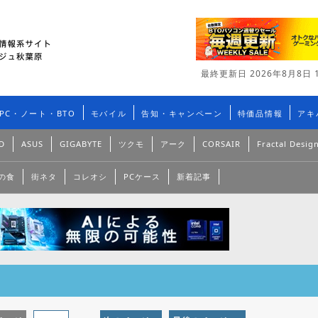
最終更新日 2026年8月8日 1
PC・ノート・BTO
モバイル
告知・キャンペーン
特価品情報
アキ
D
ASUS
GIGABYTE
ツクモ
アーク
CORSAIR
Fractal Desig
の食
街ネタ
コレオシ
PCケース
新着記事