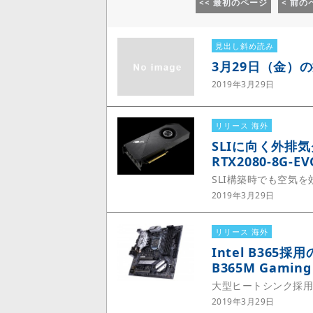
<< 最初のページ
< 前の
見出し斜め読み
3月29日（金）
2019年3月29日
リリース 海外
SLIに向く外排気ク
RTX2080-8G-E
SLI構築時でも空気
2019年3月29日
リリース 海外
Intel B365採
B365M Gaming
大型ヒートシンク採用
2019年3月29日