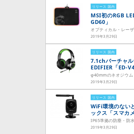
リリース 国内
MSI初のRGB 
GD60」
オプティカル・レー
2019年3月29日
リリース 国内
7.1chバーチ
EDIFIER「ED-V
φ40mmのネオジウ
2019年3月29日
リリース 国内
WiFi環境のな
ックス「スマカメ2
IP65準拠の防塵・
2019年3月29日