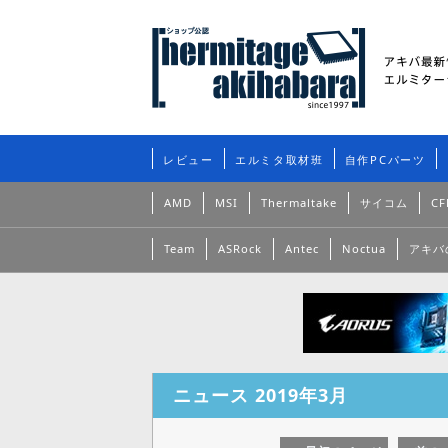
レビュー
エルミタ取材班
自作PCパーツ
AMD
MSI
Thermaltake
サイコム
CF
Team
ASRock
Antec
Noctua
アキバ
ニュース 2019年3月