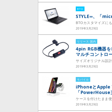
BTO
STYLE∞、「mi
BTOカスタマイズにも
2019年3月29日
リリース 国内
4pin RGB機
マルチコントロ
サイズオリジナル設
2019年3月29日
モバイル
iPhoneとAp
「PowerHou
ケースを付けたまま使える
2019年3月29日