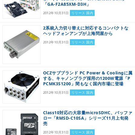
「GA-F2A85XM-D3H」
2012年10月31日
リリース 国内
2系統入力切り替えに対応するコンパクトな
ヘッドフォンアンプが上海問屋から
2012年10月31日
リリース 国内
OCZサブブランド PC Power & Coolingに属
する、キャノンプラグ採用の1200W電源「P
PCMK3S1200」間もなく国内市場に登場
2012年10月31日
リリース 国内
Class10対応の大容量microSDHC、バッファ
ロー「RMSD-C10SA」シリーズ11月上旬発
売
2012年10月31日
リリース 国内