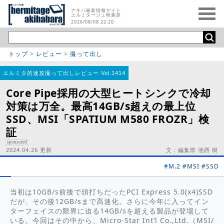
アキバ最新情報サイト
エルミタージュ秋葉原
2026/08/08 22:20
トップ
>
レビュー
>
撮って出し
エルミタ的速攻撮って出しレビュー Vol.1414
Core Pipe採用の大型ヒートシンクで冷却
対策は万全。最高14GB/s超えの最上位
SSD、MSI「SPATIUM M580 FROZR」検
証
sponsored
2024.04.26 更新
文：編集部 池西 樹
#M.2
#MSI
#SSD
当初は10GB/s前後で頭打ちだったPCI Express 5.0(x4)SSD
だが、その後12GB/sまで高速化。さらに今年に入ってイン
ターフェイスの限界に迫る14GB/sを超える製品が登場して
いる。今回はその中から、Micro-Star Int’l Co.,Ltd.（MSI/