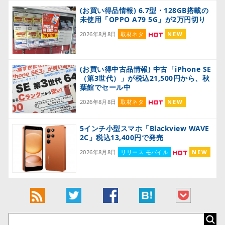
(お買い得品情報) 6.7型・128GB搭載の
未使用「OPPO A79 5G」が2万円切り
2026年8月8日
取材ネタ
NEW
(お買い得中古品情報) 中古「iPhone SE
（第3世代）」が税込21,500円から、秋
葉館でセール中
2026年8月8日
取材ネタ
NEW
5インチ小型スマホ「Blackview WAVE
2C」税込13,400円で発売
2026年8月8日
リリース モバイル
NEW