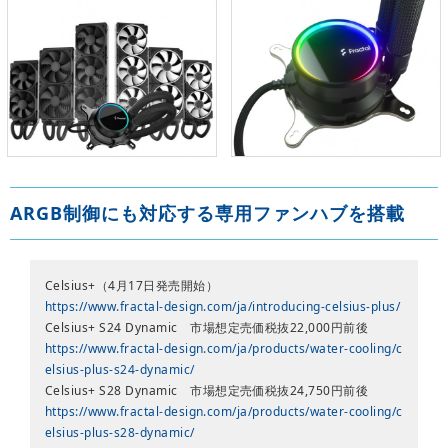
ARGB制御にも対応する専用ファンハブを搭載
Celsius+（4月17日発売開始）
https://www.fractal-design.com/ja/introducing-celsius-plus/
Celsius+ S24 Dynamic 市場想定売価税抜22,000円前後
https://www.fractal-design.com/ja/products/water-cooling/c
elsius-plus-s24-dynamic/
Celsius+ S28 Dynamic 市場想定売価税抜24,750円前後
https://www.fractal-design.com/ja/products/water-cooling/c
elsius-plus-s28-dynamic/