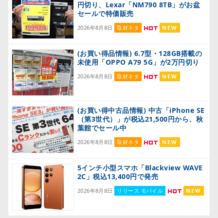
円切り、Lexar「NM790 8TB」がお盆
セールで特価販売
2026年8月8日
取材ネタ
NEW
(お買い得品情報) 6.7型・128GB搭載の
未使用「OPPO A79 5G」が2万円切り
2026年8月8日
取材ネタ
NEW
(お買い得中古品情報) 中古「iPhone SE
（第3世代）」が税込21,500円から、秋
葉館でセール中
2026年8月8日
取材ネタ
NEW
5インチ小型スマホ「Blackview WAVE
2C」税込13,400円で発売
2026年8月8日
リリース モバイル
NEW