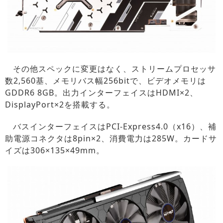
その他スペックに変更はなく、ストリームプロセッサ
数2,560基、メモリバス幅256bitで、ビデオメモリは
GDDR6 8GB。出力インターフェイスはHDMI×2、
DisplayPort×2を搭載する。
バスインターフェイスはPCI-Express4.0（x16）、補
助電源コネクタは8pin×2、消費電力は285W。カードサ
イズは306×135×49mm。