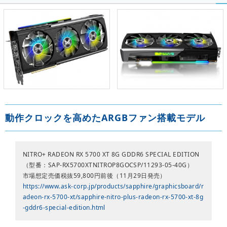
動作クロックを高めたARGBファン搭載モデル
NITRO+ RADEON RX 5700 XT 8G GDDR6 SPECIAL EDITION
（型番：SAP-RX5700XTNITROP8GOCSP/11293-05-40G）
市場想定売価税抜59,800円前後（11月29日発売）
https://www.ask-corp.jp/products/sapphire/graphicsboard/r
adeon-rx-5700-xt/sapphire-nitro-plus-radeon-rx-5700-xt-8g
-gddr6-special-edition.html