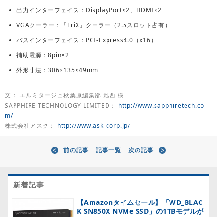
出力インターフェイス：DisplayPort×2、HDMI×2
VGAクーラー：「TriX」クーラー（2.5スロット占有）
バスインターフェイス：PCI-Express4.0（x16）
補助電源：8pin×2
外形寸法：306×135×49mm
文： エルミタージュ秋葉原編集部 池西 樹
SAPPHIRE TECHNOLOGY LIMITED：
http://www.sapphiretech.co
m/
株式会社アスク：
http://www.ask-corp.jp/
前の記事
記事一覧
次の記事
新着記事
【Amazonタイムセール】「WD_BLAC
K SN850X NVMe SSD」の1TBモデルが