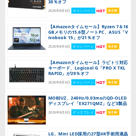
30％オフ
2026年8月6日
キャンペーン
NEW
【Amazonタイムセール】Ryzen 7＆16
GBメモリの15.6型ノートPC、ASUS「V
ivobook 15」が21％オフ
2026年8月6日
キャンペーン
NEW
【Amazonタイムセール】ラピトリ対応
キーボード、Logicool G「PRO X TKL
RAPID」が29％オフ
2026年8月6日
キャンペーン
NEW
MOBIUZ、240Hz/0.03msのQD-OLED
ディスプレイ「EX271QMZ」など3製品
2026年8月6日
ディスプレイ
NEW
LG、Mini LED採用の27型4K手術用液晶