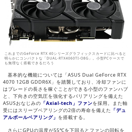
これまでのGeForce RTX 40シリーズグラフィックスカードに比べると
明らかにコンパクトな「DUAL-RTX4060TI-O8G」。小型PCケースで
も無理なく搭載できるだろう
基本的な機能については「ASUS Dual GeForce RTX
4070 12GB GDDR6X」を踏襲しており、冷却ファンに
はブレードの長さを稼ぐことができる小型のファンハブ
と、下向きの空気圧を強化するバリアリングを備えた
ASUSおなじみの
「Axial-tech」ファン
を採用。また軸
受にはスリーブベアリングの2倍の寿命を備えた
「デュ
アルボールベアリング」
を搭載する。
さらにGPUの温度が55℃を下回るとファンの回転を