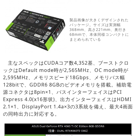
製品画像が大きくデザインされた
パッケージ。サイズは実測幅
368mm、高さ221mm、奥行き
68mmで、本体同様コンパクトに
まとめられている
主なスペックはCUDAコア数4,352基、ブーストクロ
ックはDefault mode時が2,565MHz、OC mode時が
2,595MHz、メモリスピード18Gbps、メモリバス幅
128bitで、GDDR6 8GBのビデオメモリを搭載。補助電
源コネクタは8pin×1、バスインターフェイスはPCI
Express 4.0(x16形状)、出力インターフェイスはHDMI
2.1×1、DisplayPort 1.4a×3の3系統を備え、最大4画面
の同時出力に対応する。