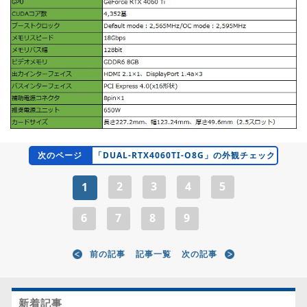
次のページ
「DUAL-RTX4060TI-O8G」の外観チェック
2
3
4
5
1
6
7
8
9
前の記事
記事一覧
次の記事
新着記事