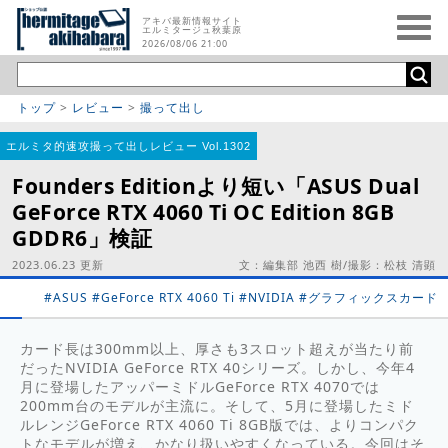
アキバ最新情報サイト
エルミタージュ秋葉原
2026/08/06 21:00
トップ
>
レビュー
>
撮って出し
エルミタ的速攻撮って出しレビュー Vol.1302
Founders Editionより短い「ASUS Dual
GeForce RTX 4060 Ti OC Edition 8GB
GDDR6」検証
2023.06.23 更新
文：編集部 池西 樹/撮影：松枝 清顕
#ASUS
#GeForce RTX 4060 Ti
#NVIDIA
#グラフィックスカード
カード長は300mm以上、厚さも3スロット超えが当たり前
だったNVIDIA GeForce RTX 40シリーズ。しかし、今年4
月に登場したアッパーミドルGeForce RTX 4070では
200mm台のモデルが主流に。そして、5月に登場したミド
ルレンジGeForce RTX 4060 Ti 8GB版では、よりコンパク
トなモデルが増え、かなり扱いやすくなっている。今回はそ