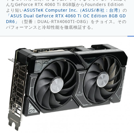
んなGeForce RTX 4060 Ti 8GB版からFounders Edition
より短い
ASUSTeK Computer Inc.（ASUS/本社：台湾）
の
「ASUS Dual GeForce RTX 4060 Ti OC Edition 8GB GD
DR6」
（型番：DUAL-RTX4060TI-O8G）をチョイス。その
パフォーマンスと冷却性能を徹底検証する。