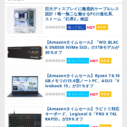
巨大ディスプレイに徹底的ケーブルレス
設計！唯一無二な魅せるPCの進化系、
ストーム「幻界2」検証
2026年8月6日
撮って出し
NEW
【Amazonタイムセール】「WD_BLAC
K SN850X NVMe SSD」の1TBモデルが
30％オフ
2026年8月6日
キャンペーン
NEW
【Amazonタイムセール】Ryzen 7＆16
GBメモリの15.6型ノートPC、ASUS「V
ivobook 15」が21％オフ
2026年8月6日
キャンペーン
NEW
【Amazonタイムセール】ラピトリ対応
キーボード、Logicool G「PRO X TKL
RAPID」が29％オフ