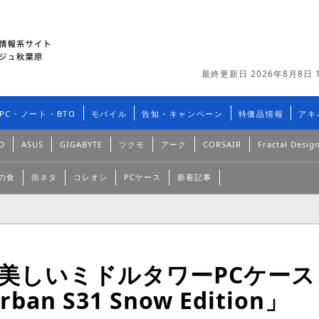
最終更新日 2026年8月8日 1
PC・ノート・BTO
モバイル
告知・キャンペーン
特価品情報
アキ
D
ASUS
GIGABYTE
ツクモ
アーク
CORSAIR
Fractal Desig
の食
街ネタ
コレオシ
PCケース
新着記事
美しいミドルタワーPCケース
ban S31 Snow Edition」