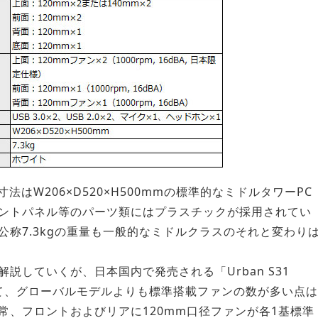
はW206×D520×H500mmの標準的なミドルタワーPC
ントパネル等のパーツ類にはプラスチックが採用されてい
称7.3kgの重量も一般的なミドルクラスのそれと変わり
していくが、日本国内で発売される「Urban S31
ルとして、グローバルモデルよりも標準搭載ファンの数が多い点は
常、フロントおよびリアに120mm口径ファンが各1基標準