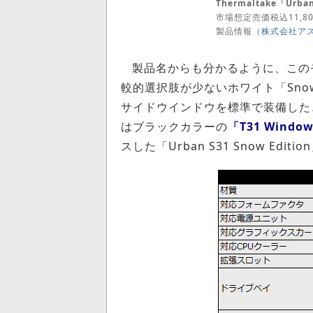
Thermaltake「Urba
市場想定売価税込11,8
製品情報（
株式会社ア
製品名からも分かるように、この
較的選択肢が少ないホワイト「Snow
サイドウインドウを標準で装備した
はブラックカラーの
「T31 Windo
スした「Urban S31 Snow E