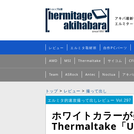
レビュー
エルミタ取材班
自作PCパーツ
AMD
MSI
Thermaltake
サイコム
CF
Team
ASRock
Antec
Noctua
アキバ
>
>
トップ
レビュー
撮って出し
エルミタ的速攻撮って出しレビュー Vol.297
ホワイトカラーが
Thermaltake「Ur