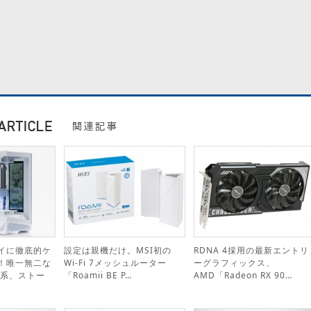
イに徹底的ケ
設定は親機だけ。MSI初の
RDNA 4採用の最新エントリ
！唯一無二な
Wi-Fi 7メッシュルーター
ーグラフィックス、
化系、ストー
「Roamii BE P…
AMD「Radeon RX 90…