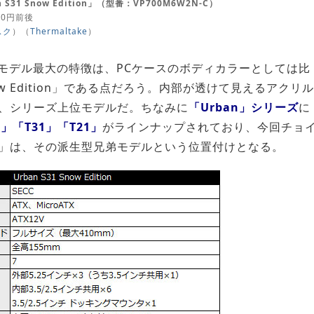
n S31 Snow Edition」（型番：VP700M6W2N-C）
00円前後
スク
）（
Thermaltake
）
モデル最大の特徴は、PCケースのボディカラーとしては比
 Edition」である点だろう。内部が透けて見えるアクリル
、シリーズ上位モデルだ。ちなみに
「Urban」シリーズ
に
w」「T31」「T21」
がラインナップされており、今回チョ
dition」は、その派生型兄弟モデルという位置付けとなる。