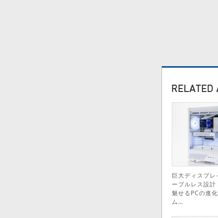
巨大ディスプレ
ーブルレス設計
魅せるPCの進
ム…