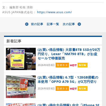
文： 編集部 松枝 清顕
ASUS JAPAN株式会社：
https://www.asus.com/
前の記事
記事一覧
次の記事
新着記事
(お買い得品情報) 大容量8TB SSDが20万
円切り、Lexar「NM790 8TB」がお盆
セールで特価販売
2026年8月8日
取材ネタ
NEW
(お買い得品情報) 6.7型・128GB搭載の
未使用「OPPO A79 5G」が2万円切り
2026年8月8日
取材ネタ
NEW
(お買い得中古品情報) 中古「iPhone SE