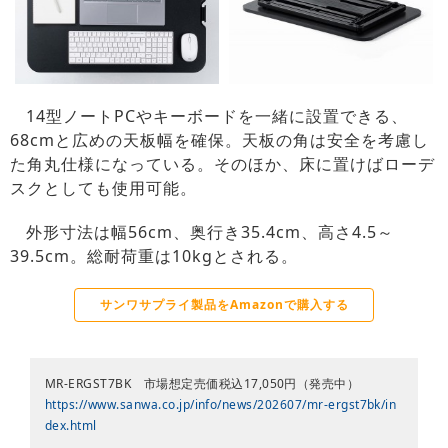
14型ノートPCやキーボードを一緒に設置できる、
68cmと広めの天板幅を確保。天板の角は安全を考慮し
た角丸仕様になっている。そのほか、床に置けばローデ
スクとしても使用可能。
外形寸法は幅56cm、奥行き35.4cm、高さ4.5～
39.5cm。総耐荷重は10kgとされる。
サンワサプライ製品をAmazonで購入する
MR-ERGST7BK 市場想定売価税込17,050円（発売中）
https://www.sanwa.co.jp/info/news/202607/mr-ergst7bk/in
dex.html