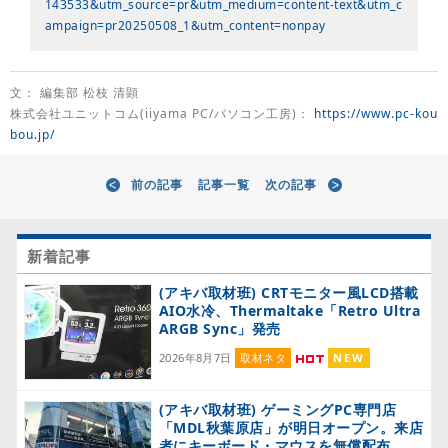
143533&utm_source=pr&utm_medium=content-text&utm_c
ampaign=pr20250508_1&utm_content=nonpay
文： 編集部 松枝 清顕
株式会社ユニットコム(iiyama PC/パソコン工房)：
https://www.pc-kou
bou.jp/
前の記事
記事一覧
次の記事
新着記事
(アキバ取材班) CRTモニター風LCD搭載
AIO水冷、Thermaltake「Retro Ultra
ARGB Sync」発売
2026年8月7日
取材ネタ
NEW
(アキバ取材班) ゲーミングPC専門店
「MDL秋葉原店」が明日オープン。来店
者にキーボード・マウスを無償配布