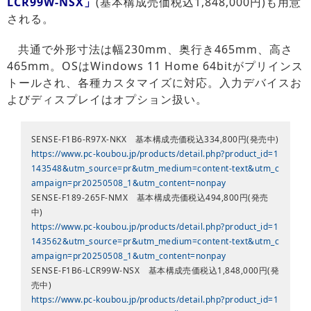
LCR99W-NSX」
(基本構成売価税込1,848,000円)も用意
される。
共通で外形寸法は幅230mm、奥行き465mm、高さ
465mm。OSはWindows 11 Home 64bitがプリインス
トールされ、各種カスタマイズに対応。入力デバイスお
よびディスプレイはオプション扱い。
SENSE-F1B6-R97X-NKX 基本構成売価税込334,800円(発売中)
https://www.pc-koubou.jp/products/detail.php?product_id=1
143548&utm_source=pr&utm_medium=content-text&utm_c
ampaign=pr20250508_1&utm_content=nonpay
SENSE-F189-265F-NMX 基本構成売価税込494,800円(発売
中)
https://www.pc-koubou.jp/products/detail.php?product_id=1
143562&utm_source=pr&utm_medium=content-text&utm_c
ampaign=pr20250508_1&utm_content=nonpay
SENSE-F1B6-LCR99W-NSX 基本構成売価税込1,848,000円(発
売中)
https://www.pc-koubou.jp/products/detail.php?product_id=1