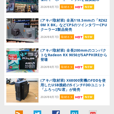
2026年8月7日
取材ネタ
NEW
(アキバ取材班) 全高118.5mmの「RZ62
0M X BK」などCPSのツインタワーCPU
クーラー2製品発売
2026年8月7日
取材ネタ
NEW
(アキバ取材班) 全長200mmのコンパク
トなRadeon RX 9050がSAPPHIREから
登場
2026年8月7日
取材ネタ
NEW
(アキバ取材班) X68000実機のFDDを使
用したUSB接続の5インチFDDユニット
「ふろっぴU君」が発売
2026年8月7日
取材ネタ
NEW