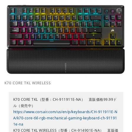
K70 CORE TKL WIRELESS
K70 CORE TKL（型番：CH-911911E-NA） 直販価格99.99ド
ル（発売中）
https://www.corsair.com/us/en/p/keyboards/CH-911911E-N
A/k70-core-tkl-rgb-mechanical-gaming-keyboard-ch-91191
1e-na
K70 CORE TKL WIRELESS（型番：CH-914901E-NA） 直販価