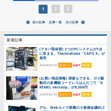
2
3
1
前の記事
記事一覧
次の記事
新着記事
(アキバ取材班) 2つのPCシステムが1台
に収まる、Thermaltake「CAPO X」が
発売
2026年8月7日
取材ネタ
NEW
(お買い得品情報) 溶接もできる、ガス駆
動式の多機能コードレスはんだごて「D
REMEL Versatip」が8,500円
2026年8月7日
取材ネタ
NEW
デル、Webカメラ搭載の小規模会議向け