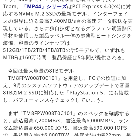
Team。
「MP44」シリーズ
はPCI Express 4.0(x4)に対
応するNVMe M.2 SSDの最新モデル、インターフェイ
スの限界に迫る最高7,400MB/s台の高速データ転送を実
現している。さらに独自技術となるグラフェン銅箔熱伝
導材を使用した製品ラベル一体の超薄型ヒートシンクを
装備。容量のラインナップは、
512GB/1TB/2TB/4TB/8TBの計5モデルで、いずれも
MTBFは160万時間、製品保証は5年間が提供される。
今回は最大容量の8TBモデル
「TM8FPW008T0C101」を用意し、PCでの検証に加
え、9月のシステムソフトウェアのアップデートで容量
8TBのM.2 SSDに対応した「PlayStation 5」にも搭載
し、パフォーマンスをチェックしていこう。
まず「TM8FPW008T0C101」のスペックを確認する
と、読込最高7,200MB/s、書込最高6,000MB/s、ラン
ダム読込最高650,000 IOPS、書込最高590,000 IOPS
で、書込耐久性は6,000TBW。外形寸法は幅22mm、長