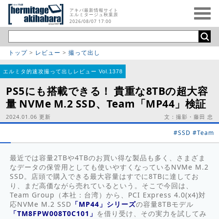
アキバ最新情報サイト
エルミタージュ秋葉原
2026/08/07 17:00
トップ
>
レビュー
>
撮って出し
エルミタ的速攻撮って出しレビュー Vol.1378
PS5にも搭載できる！ 貴重な8TBの超大容
量 NVMe M.2 SSD、Team「MP44」検証
2024.01.06 更新
文：撮影・藤田 忠
#SSD
#Team
最近では容量2TBや4TBのお買い得な製品も多く、さまざま
なデータの保管用としても使いやすくなっているNVMe M.2
SSD。店頭で購入できる最大容量はすでに8TBに達してお
り、まだ高価ながら売れているという。そこで今回は、
Team Group（本社：台湾）から、PCI Express 4.0(x4)対
応NVMe M.2 SSD
「MP44」シリーズ
の容量8TBモデル
「TM8FPW008T0C101」
を借り受け、その実力を試してみ