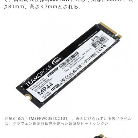
さ80mm、高さ3.7mmとされる。
容量8TBの「TM8FPW008T0C101」。表面に貼られている製品ラベル
は、グラフェン銅箔熱伝導を使った超薄型ヒートシンクだ