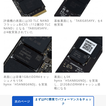
評価機の表面には3D TLC NAND
基板裏面にも「TA8IG85AYV」を4
フラッシュBiCS5（112層3D TLC
枚実装
NAND）となる「TA8IG85AYV」
が4枚実装されていた
表面には容量1GBのDDR4キャッ
裏面にもSK
シュメモリSK
hynix「H5AN8G6NDJ」を実装
hynix「H5AN8G6NDJ」を実装
し、計2GBのDRAMキャッシュ搭
載になる
まずはPC環境でパフォーマンスをチェッ
次のページ
ク