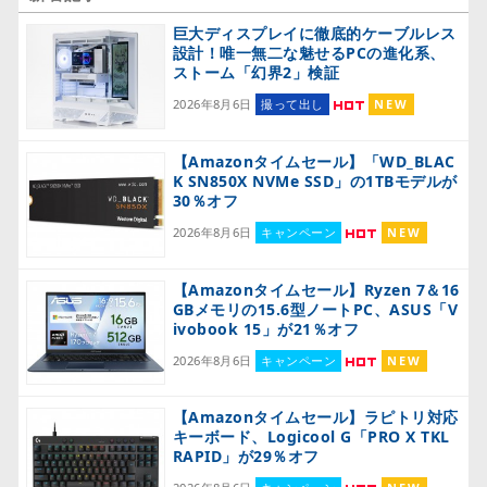
巨大ディスプレイに徹底的ケーブルレス
設計！唯一無二な魅せるPCの進化系、
ストーム「幻界2」検証
2026年8月6日
撮って出し
NEW
【Amazonタイムセール】「WD_BLAC
K SN850X NVMe SSD」の1TBモデルが
30％オフ
2026年8月6日
キャンペーン
NEW
【Amazonタイムセール】Ryzen 7＆16
GBメモリの15.6型ノートPC、ASUS「V
ivobook 15」が21％オフ
2026年8月6日
キャンペーン
NEW
【Amazonタイムセール】ラピトリ対応
キーボード、Logicool G「PRO X TKL
RAPID」が29％オフ