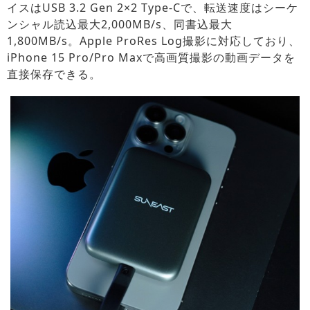
イスはUSB 3.2 Gen 2×2 Type-Cで、転送速度はシーケ
ンシャル読込最大2,000MB/s、同書込最大
1,800MB/s。Apple ProRes Log撮影に対応しており、
iPhone 15 Pro/Pro Maxで高画質撮影の動画データを
直接保存できる。