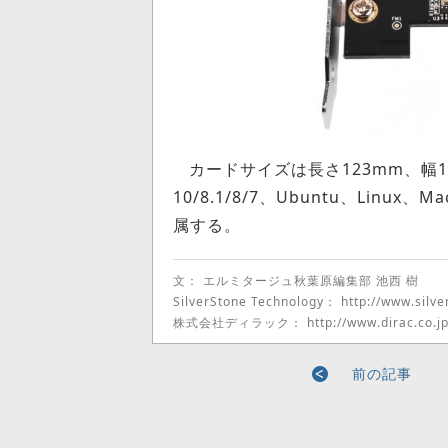
カードサイズは長さ123mm、幅10
10/8.1/8/7、Ubuntu、Li
属する。
文： エルミタージュ秋葉原編集部 池西 樹
SilverStone Technology：
http://www.silv
株式会社ディラック：
http://www.dirac.co.jp
前の記事