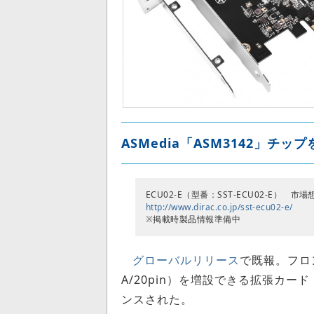
ASMedia「ASM3142」チッ
ECU02-E（型番：SST-ECU02-E） 市
http://www.dirac.co.jp/sst-ecu02-e/
※掲載時製品情報準備中
グローバルリリース
で既報。フロント
A/20pin）を増設できる拡張カード
ンスされた。