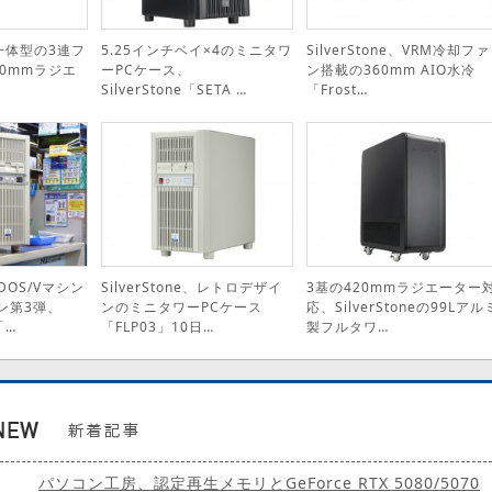
e、一体型の3連フ
5.25インチベイ×4のミニタワ
SilverStone、VRM冷却ファ
0mmラジエ
ーPCケース、
ン搭載の360mm AIO水冷
SilverStone「SETA …
「Frost…
DOS/Vマシン
SilverStone、レトロデザイ
3基の420mmラジエーター
ン第3弾、
ンのミニタワーPCケース
応、SilverStoneの99Lアル
「…
「FLP03」10日…
製フルタワ…
パソコン工房、認定再生メモリとGeForce RTX 5080/5070