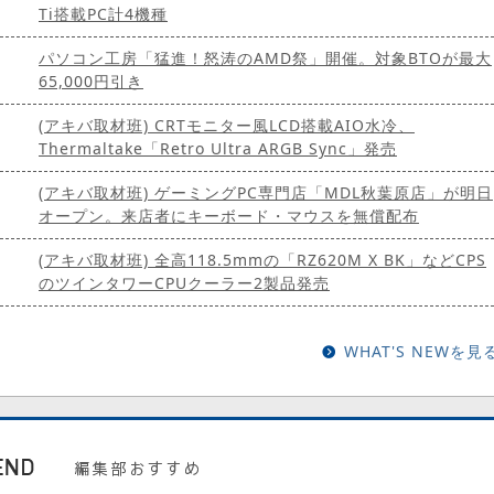
Ti搭載PC計4機種
パソコン工房「猛進！怒涛のAMD祭」開催。対象BTOが最大
65,000円引き
(アキバ取材班) CRTモニター風LCD搭載AIO水冷、
Thermaltake「Retro Ultra ARGB Sync」発売
(アキバ取材班) ゲーミングPC専門店「MDL秋葉原店」が明日
オープン。来店者にキーボード・マウスを無償配布
(アキバ取材班) 全高118.5mmの「RZ620M X BK」などCPS
のツインタワーCPUクーラー2製品発売
WHAT'S NEWを見