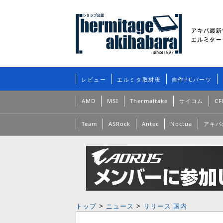
レビュー
エルミタ取材班
自作PCパーツ
AMD
MSI
Thermaltake
サイコム
CF
Team
ASRock
Antec
Noctua
アキバ
>
>
トップ
ニュース
リリース 国内