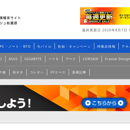
最終更新日 2026年8月7日 1
PC・ノート・BTO
モバイル
告知・キャンペーン
特価品情報
アキ
D
ASUS
GIGABYTE
ツクモ
アーク
CORSAIR
Fractal Desig
の食
街ネタ
コレオシ
PCケース
新着記事