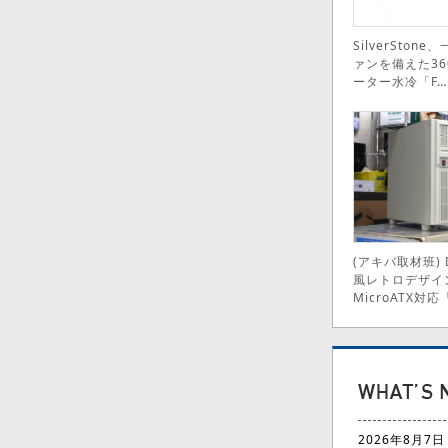
SilverSton
ァンを備えた36
ーター水冷「F…
(アキバ取材班) 
風レトロデザイ
MicroATX対応
2026年8月7日